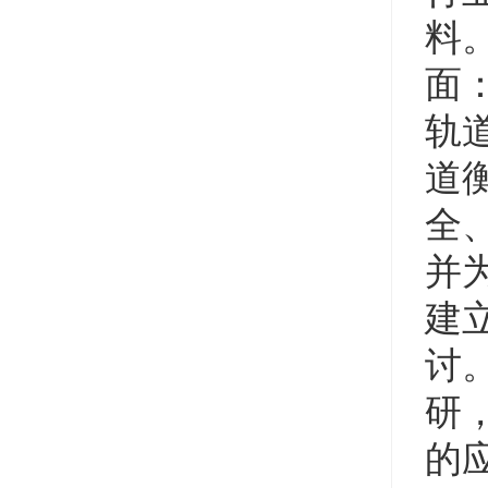
料
面
轨
道
全
并
建
讨
研
的