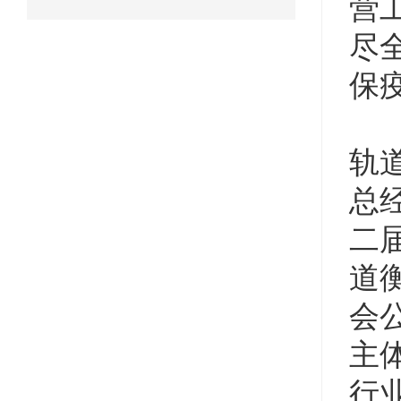
营
尽
保
轨
总
二
道
会
主
行