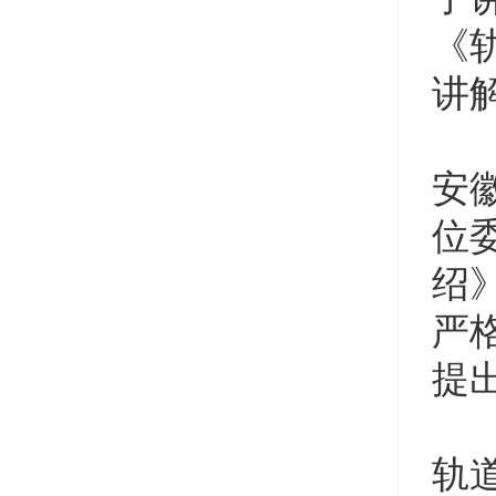
《
讲解
安
位
绍
严
提
轨