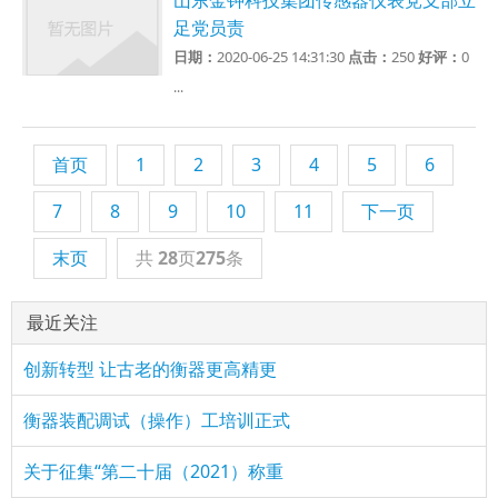
山东金钟科技集团传感器仪表党支部立
足党员责
日期：
2020-06-25 14:31:30
点击：
250
好评：
0
...
首页
1
2
3
4
5
6
7
8
9
10
11
下一页
末页
共
28
页
275
条
最近关注
创新转型 让古老的衡器更高精更
衡器装配调试（操作）工培训正式
关于征集“第二十届（2021）称重