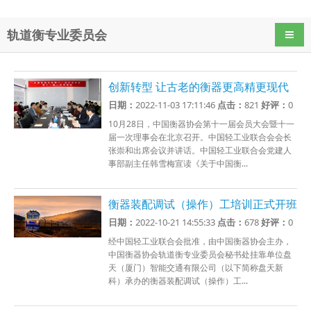
轨道衡专业委员会
导航
创新转型 让古老的衡器更高精更现代
日期：
2022-11-03 17:11:46
点击：
821
好评：
0
10月28日，中国衡器协会第十一届会员大会暨十一
届一次理事会在北京召开。中国轻工业联合会会长
张崇和出席会议并讲话。中国轻工业联合会党建人
事部副主任韩雪梅宣读《关于中国衡...
衡器装配调试（操作）工培训正式开班
日期：
2022-10-21 14:55:33
点击：
678
好评：
0
经中国轻工业联合会批准，由中国衡器协会主办，
中国衡器协会轨道衡专业委员会秘书处挂靠单位盘
天（厦门）智能交通有限公司（以下简称盘天新
科）承办的衡器装配调试（操作）工...